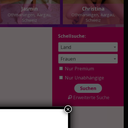
Jasmin
Christina
Othmarsingen, Aargau,
Othmarsingen, Aargau,
Schweiz
Schweiz
Schellsuche:
Land
Frauen
Nur Premium
Nur Unabhängige
Erweiterte Suche
×