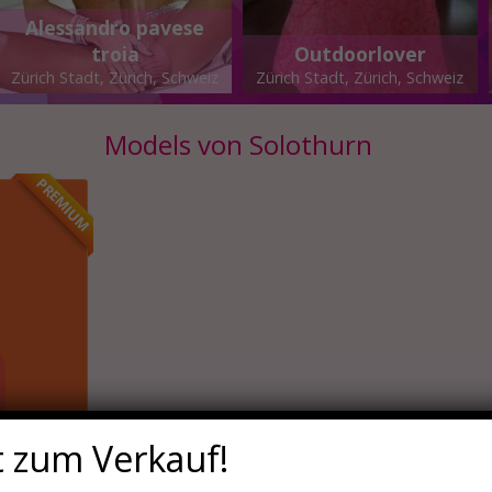
Alessandro pavese
troia
Outdoorlover
Zürich Stadt, Zürich, Schweiz
Zürich Stadt, Zürich, Schweiz
Models von Solothurn
PREMIUM
t zum Verkauf!