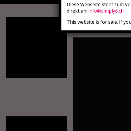
Diese Webseite steht zum Ver
direkt an:
info@simply6.ch
Lola grans
Olten, Solothurn, S
This website is for sale. If y