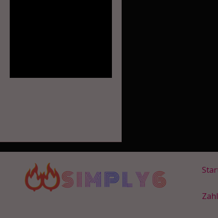
Star
Zah