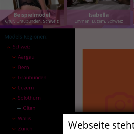
Beispielmodel
Isabella
Chur, Graubünden, Schweiz
Emmen, Luzern, Schweiz
Models Regionen
:
Schweiz
Aargau
Bern
Graubünden
Luzern
Solothurn
Olten
Wallis
Webseite steh
Zürich